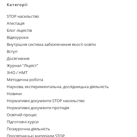
Категорії
STOP насильство
Атестація
Блог ліцеїстів
Відеоуроки
Внутрішня система забезпечення якості освіти
Вступ
Досягнення
Журнал "Ліцеїст"
ЗНО / НМТ
Методична робота
Наукова, експериментальна, дослідницька діяльність
Новини
Нормативні документи STOP насильство
Нормативні документи протидія
Освітній процес
Підготовчі курси
Позаурочна діяльність
Просвітницькі матеріали STOP