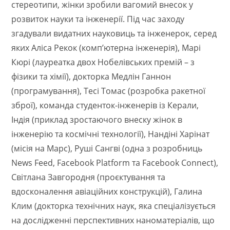
стереотипи, жінки зробили вагомий внесок у
розвиток науки та інженерії. Під час заходу
згадували видатних науковиць та інженерок, серед
яких Аліса Рекок (комп’ютерна інженерія), Марі
Кюрі (лауреатка двох Нобелівських премій – з
фізики та хімії), докторка Медлін Ганнон
(програмування), Тесі Томас (розробка ракетної
зброї), команда студенток-інженерів із Керали,
Індія (приклад зростаючого внеску жінок в
інженерію та космічні технології), Нандіні Харінат
(місія на Марс), Руші Сангві (одна з розробниць
News Feed, Facebook Platform та Facebook Connect),
Світлана Завгородня (проєктування та
вдосконалення авіаційних конструкцій), Галина
Клим (докторка технічних наук, яка спеціалізується
на дослідженні перспективних наноматеріалів, що